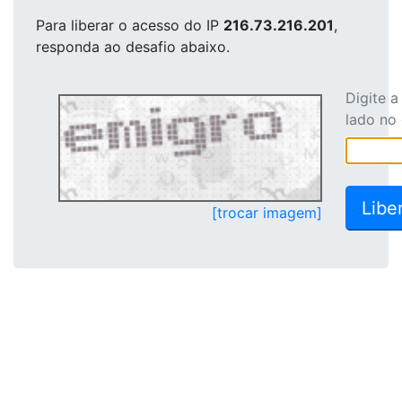
Para liberar o acesso
do IP
216.73.216.201
,
responda ao desafio abaixo.
Digite 
lado no
[trocar imagem]